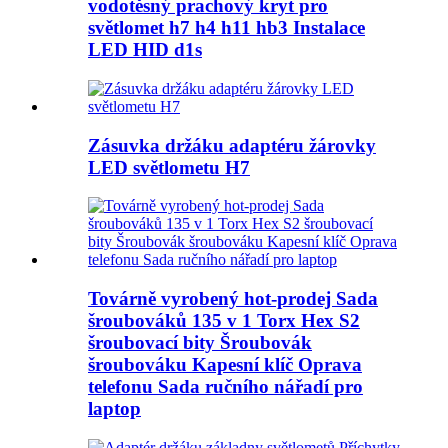
vodotěsný prachový kryt pro
světlomet h7 h4 h11 hb3 Instalace
LED HID d1s
Zásuvka držáku adaptéru žárovky
LED světlometu H7
Továrně vyrobený hot-prodej Sada
šroubováků 135 v 1 Torx Hex S2
šroubovací bity Šroubovák
šroubováku Kapesní klíč Oprava
telefonu Sada ručního nářadí pro
laptop