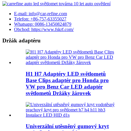
E-mail: info@car-refine.com
Telefon: +86-757-63355027
Whatsapp: 0086-13450824879
Obchod: https://www.fskrf.com/
Držák adaptéru
H1 H7 Adaptéry LED světlometů
Base Clips adaptér pro Honda pro
VW pro Benz Car LED adaptér
světlometů Držáky žárovek
Univerzální utěsněný gumový kryt