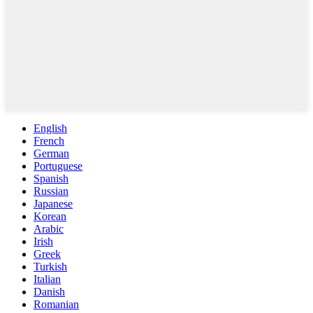
English
French
German
Portuguese
Spanish
Russian
Japanese
Korean
Arabic
Irish
Greek
Turkish
Italian
Danish
Romanian