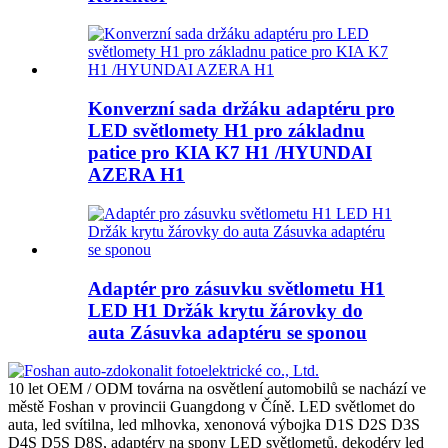
Konverzní sada držáku adaptéru pro
LED světlomety H1 pro základnu
patice pro KIA K7 H1 /HYUNDAI
AZERA H1
Adaptér pro zásuvku světlometu H1
LED H1 Držák krytu žárovky do
auta Zásuvka adaptéru se sponou
10 let OEM / ODM továrna na osvětlení automobilů se nachází ve
městě Foshan v provincii Guangdong v Číně. LED světlomet do
auta, led svítilna, led mlhovka, xenonová výbojka D1S D2S D3S
D4S D5S D8S, adaptéry na spony LED světlometů. dekodéry led