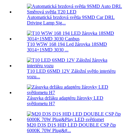
Automatická brzdová světla 9SMD Car DRL
Driving Lamp Sig...
T10 W5W 168 194 Led žárovka 18SMD
3014+1SMD 3030 ...
T10 LED 6SMD 12V Záložní světlo interiéru
vozu...
Zásuvka držáku adaptéru žárovky LED
světlometu H7
M20 D3S D1S HID LED DOUBLE CSP čip
6000K 70W Plug&#...