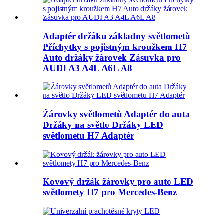
Adaptér držáku základny světlometů
Příchytky s pojistným kroužkem H7
Auto držáky žárovek Zásuvka pro
AUDI A3 A4L A6L A8
Žárovky světlometů Adaptér do auta
Držáky na světlo Držáky LED
světlometu H7 Adaptér
Kovový držák žárovky pro auto LED
světlomety H7 pro Mercedes-Benz