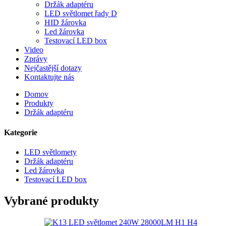
Držák adaptéru
LED světlomet řady D
HID žárovka
Led žárovka
Testovací LED box
Video
Zprávy
Nejčastější dotazy
Kontaktujte nás
Domov
Produkty
Držák adaptéru
Kategorie
LED světlomety
Držák adaptéru
Led žárovka
Testovací LED box
Vybrané produkty