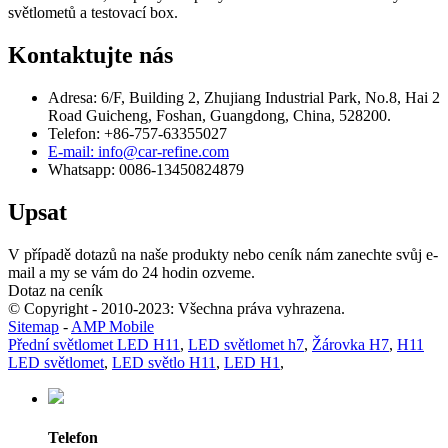
světlometů a testovací box.
Kontaktujte nás
Adresa: 6/F, Building 2, Zhujiang Industrial Park, No.8, Hai 2
Road Guicheng, Foshan, Guangdong, China, 528200.
Telefon: +86-757-63355027
E-mail: info@car-refine.com
Whatsapp: 0086-13450824879
Upsat
V případě dotazů na naše produkty nebo ceník nám zanechte svůj e-
mail a my se vám do 24 hodin ozveme.
Dotaz na ceník
© Copyright - 2010-2023: Všechna práva vyhrazena.
Sitemap
-
AMP Mobile
Přední světlomet LED H11
,
LED světlomet h7
,
Žárovka H7
,
H11
LED světlomet
,
LED světlo H11
,
LED H1
,
Telefon